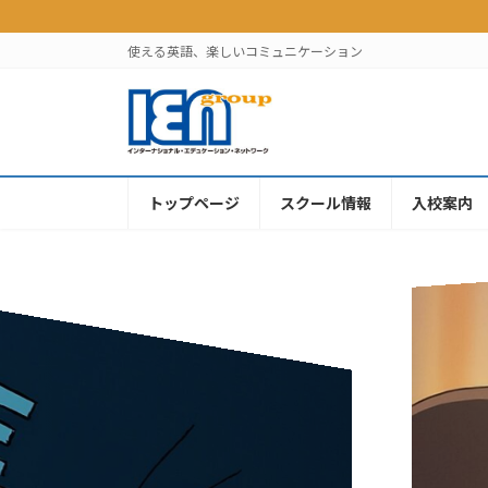
コ
ナ
ン
ビ
使える英語、楽しいコミュニケーション
テ
ゲ
ン
ー
ツ
シ
へ
ョ
ス
ン
キ
に
トップページ
スクール情報
入校案内
ッ
移
プ
動