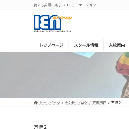
コ
ナ
使える英語、楽しいコミュニケーション
ン
ビ
テ
ゲ
ン
ー
ツ
シ
へ
ョ
ス
ン
トップページ
スクール情報
入校案内
キ
に
ッ
移
プ
動
トップページ
非公開: ブログ
万博関連
万博２
万博２