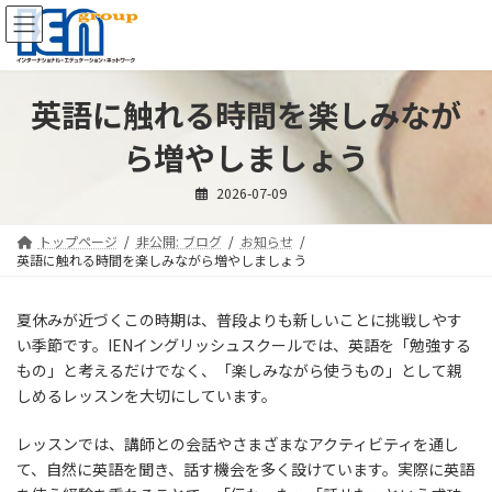
コ
ナ
ン
ビ
テ
ゲ
ン
ー
ツ
シ
英語に触れる時間を楽しみなが
へ
ョ
ス
ン
ら増やしましょう
キ
に
ッ
移
2026-07-09
プ
動
トップページ
非公開: ブログ
お知らせ
英語に触れる時間を楽しみながら増やしましょう
夏休みが近づくこの時期は、普段よりも新しいことに挑戦しやす
い季節です。IENイングリッシュスクールでは、英語を「勉強する
もの」と考えるだけでなく、「楽しみながら使うもの」として親
しめるレッスンを大切にしています。
レッスンでは、講師との会話やさまざまなアクティビティを通し
て、自然に英語を聞き、話す機会を多く設けています。実際に英語